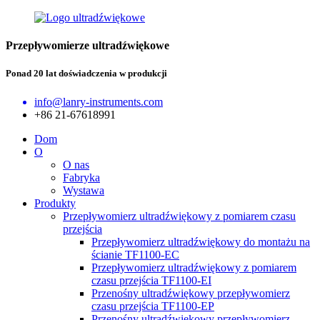
Przepływomierze ultradźwiękowe
Ponad 20 lat doświadczenia w produkcji
info@lanry-instruments.com
+86 21-67618991
Dom
O
O nas
Fabryka
Wystawa
Produkty
Przepływomierz ultradźwiękowy z pomiarem czasu
przejścia
Przepływomierz ultradźwiękowy do montażu na
ścianie TF1100-EC
Przepływomierz ultradźwiękowy z pomiarem
czasu przejścia TF1100-EI
Przenośny ultradźwiękowy przepływomierz
czasu przejścia TF1100-EP
Przenośny ultradźwiękowy przepływomierz