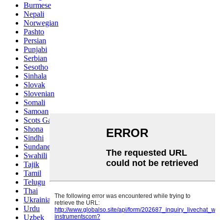
Burmese
Nepali
Norwegian
Pashto
Persian
Punjabi
Serbian
Sesotho
Sinhala
Slovak
Slovenian
Somali
Samoan
Scots Gaelic
Shona
Sindhi
Sundanese
Swahili
Tajik
Tamil
Telugu
Thai
Ukrainian
Urdu
Uzbek