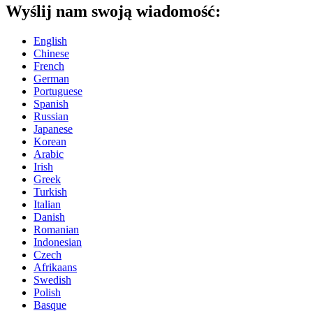
Wyślij nam swoją wiadomość:
English
Chinese
French
German
Portuguese
Spanish
Russian
Japanese
Korean
Arabic
Irish
Greek
Turkish
Italian
Danish
Romanian
Indonesian
Czech
Afrikaans
Swedish
Polish
Basque