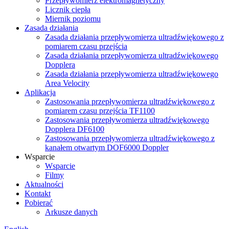
Przepływomierz elektromagnetyczny
Licznik ciepła
Miernik poziomu
Zasada działania
Zasada działania przepływomierza ultradźwiękowego z
pomiarem czasu przejścia
Zasada działania przepływomierza ultradźwiękowego
Dopplera
Zasada działania przepływomierza ultradźwiękowego
Area Velocity
Aplikacja
Zastosowania przepływomierza ultradźwiękowego z
pomiarem czasu przejścia TF1100
Zastosowania przepływomierza ultradźwiękowego
Dopplera DF6100
Zastosowania przepływomierza ultradźwiękowego z
kanałem otwartym DOF6000 Doppler
Wsparcie
Wsparcie
Filmy
Aktualności
Kontakt
Pobierać
Arkusze danych