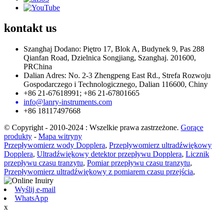
kontakt
us
Szanghaj Dodano: Piętro 17, Blok A, Budynek 9, Pas 288
Qianfan Road, Dzielnica Songjiang, Szanghaj. 201600,
PRChina
Dalian Adres: No. 2-3 Zhengpeng East Rd., Strefa Rozwoju
Gospodarczego i Technologicznego, Dalian 116600, Chiny
+86 21-67618991; +86 21-67801665
info@lanry-instruments.com
+86 18117497668
© Copyright - 2010-2024 : Wszelkie prawa zastrzeżone.
Gorące
produkty
-
Mapa witryny
Przepływomierz wody Dopplera
,
Przepływomierz ultradźwiękowy
Dopplera
,
Ultradźwiękowy detektor przepływu Dopplera
,
Licznik
przepływu czasu tranzytu
,
Pomiar przepływu czasu tranzytu
,
Przepływomierz ultradźwiękowy z pomiarem czasu przejścia
,
Wyślij e-mail
WhatsApp
x